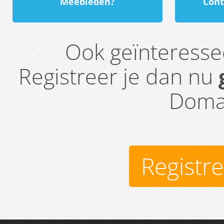
Meebieden?
Cont
Ook geïnteress
Registreer je dan nu
Domai
Registr